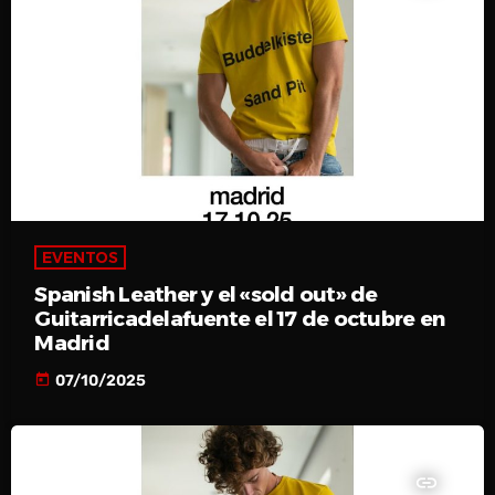
EVENTOS
Spanish Leather y el «sold out» de
Guitarricadelafuente el 17 de octubre en
Madrid
today
07/10/2025
insert_link