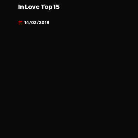
In Love Top 15
14/03/2018
today