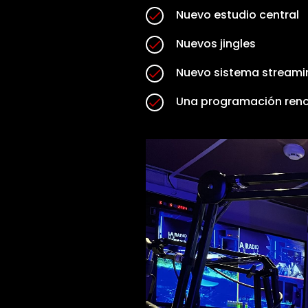
Nuevo estudio central
check
Nuevos jingles
check
Nuevo sistema streami
check
Una programación ren
check