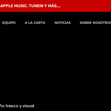
io4FM ha estrenado su nuevo estudio central
con una importa
PPLE MUSIC, TUNEIN Y MÁS....
s del Auditorio Pilar Bardem, allá por el 2013, siempre hemo
EQUIPO
A LA CARTA
NOTICIAS
SOBRE NOSOTRO
s de los locutores principales, pero tras varios años y con l
e pensó que este era el momento perfecto para llevar a cabo el 
uadrados con un fondo negro con el estampado de nuestro log
a y Mucho más que una Radio), acompañado de
la incorpora
ro estudio.
FM sigue siendo un referente para otras emisoras locales y n
ideo 24 horas
, dónde se puede ver en directo los programas de r
gen web
, con la vuelta del streaming 24 horas,
nuevo estilo vis
ramación renovada
para las horas libres de la emisora.
para ofrecer frecura y dinamismo en el directo de los programa
o fresco y visual