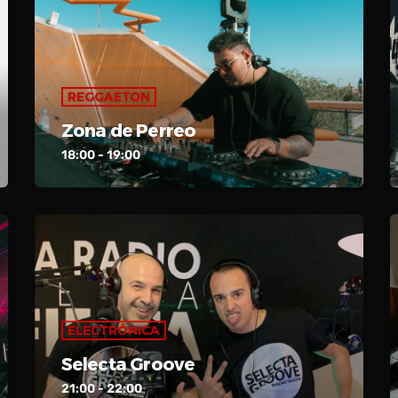
Puro Reggaeton
Espacio4FM se convierte en La Radio del
Reggaeton durante estas horas.
REGGAETON
Zona de Perreo
18:00 - 19:00
ELECTRÓNICA
Selecta Groove
21:00 - 22:00