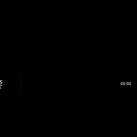
00:00
IOVISUALES
ANÚNCIATE
CONTACTO
EQUIPO
POLIT