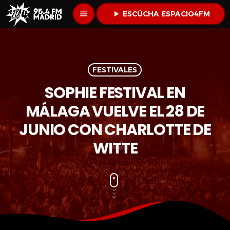
menu
play_arrow
ESCÚCHA ESPACIO4FM
FESTIVALES
SOPHIE FESTIVAL EN
MÁLAGA VUELVE EL 28 DE
JUNIO CON CHARLOTTE DE
WITTE