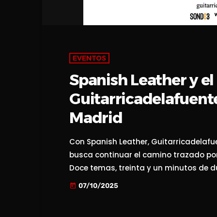
EVENTOS
Spanish Leather y el
Guitarricadelafuente
Madrid
Con Spanish Leather, Guitarricadelaf
busca continuar el camino trazado por
Doce temas, treinta y un minutos de d
tradición se entrelaza con el pulso del 
07/10/2025
today
Publicado el 16 de mayo de 2025, el d
emocional: deseo y ternura, raíces y […