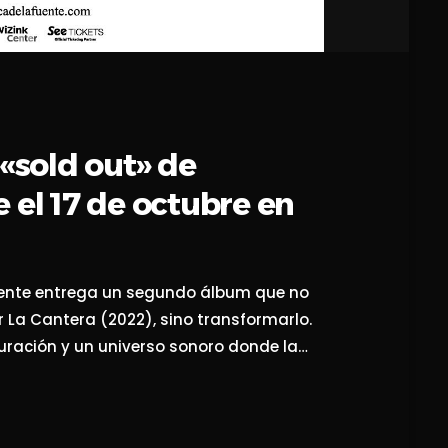
 «sold out» de
 el 17 de octubre en
uente entrega un segundo álbum que no
 La Cantera (2022), sino transformarlo.
uración y un universo sonoro donde la
presente, lo íntimo con lo colectivo.
isco se despliega como un cuaderno de viaje
]