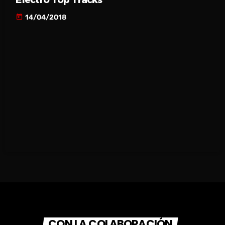
today
14/04/2018
CON LA COLABORACIÓN