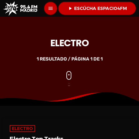
menu
play_arrow
ESCÚCHA ESPACIO4FM
ELECTRO
1 RESULTADO / PÁGINA 1 DE 1
ELECTRO
Electro Top Tracks