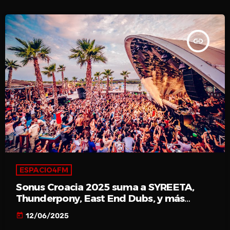
insert_link
ESPACIO4FM
Sonus Croacia 2025 suma a SYREETA,
Thunderpony, East End Dubs, y más…
today
12/06/2025