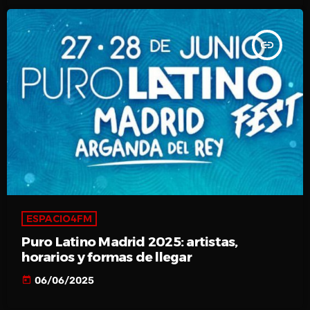
insert_link
ESPACIO4FM
Puro Latino Madrid 2025: artistas,
horarios y formas de llegar
today
06/06/2025