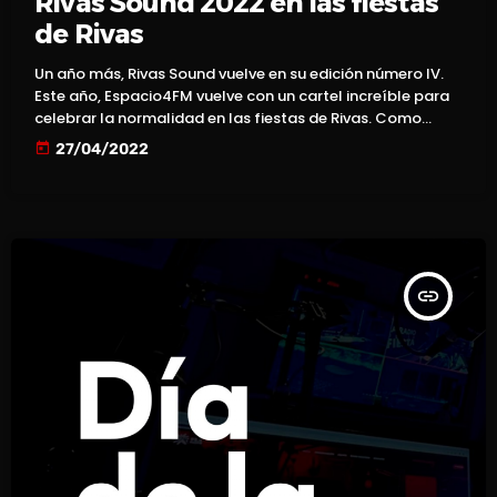
Rivas Sound 2022 en las fiestas
de Rivas
Un año más, Rivas Sound vuelve en su edición número IV.
Este año, Espacio4FM vuelve con un cartel increíble para
celebrar la normalidad en las fiestas de Rivas. Como
cabezas de cartel La La Love You, Xriz, Salida Nula,
today
27/04/2022
Dellacruz y muchos más.. En total 18 actuaciones
repartidos en 4 días. Y desde las 00:00 nuestros Dj's
revolucionarán el escenario del Rivas Sound IV con sus
sesiones. Un escenario más […]
insert_link