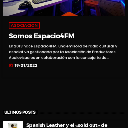
ASOCIACION
Somos Espacio4FM
En 2013 nace Espacio4FM, una emisora de radio culturar y
asociativa gestionada por la Asociación de Productores
Audiovisuales en colaboración con la concejalía de
Cultura del Ayuntamiento de Rivas Vaciamadrid. Desde
today
19/01/2022
entonces año a año nos hemos superado, nuevos eventos
como el YTodos Dance Festival, años mas tarde los
Proyect R 1.0, Proyect R 2.0, Proyect R 3.0 y Proyect R
Revolution. El evento estrella de las fiestas de Rivas
Vaciamadrid llamado Rivas Sound, a sus espaldas, 3
ediciones mágicas […]
ULTIMOS POSTS
Spanish Leather y el «sold out» de