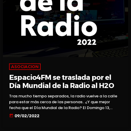
ASOCIACION
Espacio4FM se traslada por el
Día Mundial de la Radio al H2O
Tras mucho tiempo separados, la radio vuelve a la calle
para estar más cerca de las personas.. ¿Y que mejor
fecha que el Día Mundial de la Radio? El Domingo 13,
Espacio4FM traslada su estudio a H2O. Durante este día
today
09/02/2022
se emitirán en directo desde la galería un programa
especial para celebrar el Día Mundial de la Radio. Además