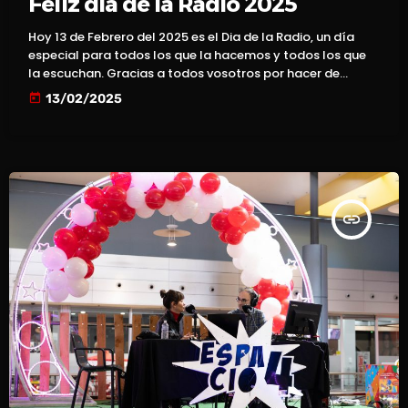
Feliz dia de la Radio 2025
Hoy 13 de Febrero del 2025 es el Dia de la Radio, un día
especial para todos los que la hacemos y todos los que
la escuchan. Gracias a todos vosotros por hacer de
Espacio4FM una radio diferente, cercana y moderna.
today
13/02/2025
Desde 1946 cada 13 de Febrero de todos los años, se
celebra el Dia de la Radio, un día muy especial para los
que lo hacemos, los que la […]
insert_link