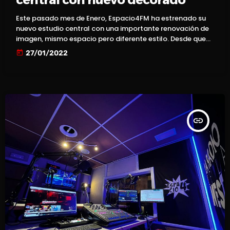
Este pasado mes de Enero, Espacio4FM ha estrenado su
nuevo estudio central con una importante renovación de
imagen, mismo espacio pero diferente estilo. Desde que
llegamos a los estudios del Auditorio Pilar Bardem, allá
today
27/01/2022
por el 2013, siempre hemos tenido la misma decoración,
una lona con nuestro logotipo detrás de los locutores
principales, pero tras varios años y con las nuevas
actualizaciones que la emisora está llevando a cabo, se
[…]
insert_link