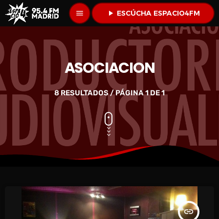
menu
play_arrow
ESCÚCHA ESPACIO4FM
ASOCIACION
8 RESULTADOS / PÁGINA 1 DE 1
insert_link