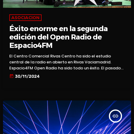
ASOCIACION
Éxito enorme en la segunda
edición del Open Radio de
Espacio4FM
El Centro Comercial Rivas Centro ha sido el estudio
central de la radio en abierto en Rivas Vaciamadrid.
Espacio4FM Open Radio ha sido todo un éxito. El pasado
30 de Noviembre del 2024 el Centro Comercial Rivas
today
30/11/2024
Centro en Rivas Vaciamadrid albergó la segunda edición
de "Espacio4FM Open Radio". Desde la plaza central del
centro comercial, Espacio4FM se ubicó en los que algunos
de los programas de la emisora local […]
insert_link