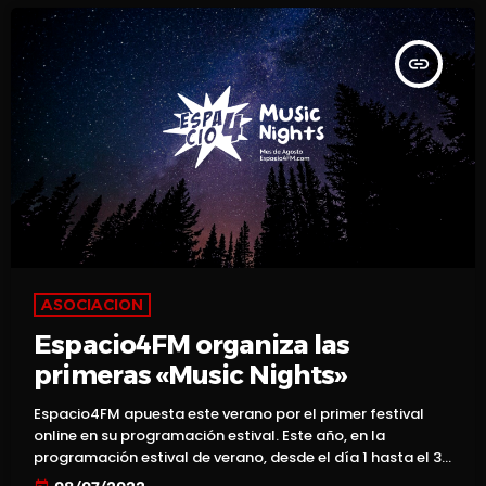
insert_link
ASOCIACION
Espacio4FM organiza las
primeras «Music Nights»
Espacio4FM apuesta este verano por el primer festival
online en su programación estival. Este año, en la
programación estival de verano, desde el día 1 hasta el 31
de Agosto entre las 23 y las 2 de la madrugada no faltará