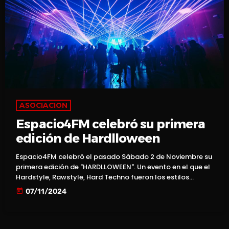
ASOCIACION
Espacio4FM celebró su primera
edición de Hardlloween
Espacio4FM celebró el pasado Sábado 2 de Noviembre su
primera edición de "HARDLLOWEEN". Un evento en el que el
Hardstyle, Rawstyle, Hard Techno fueron los estilos
musicales protagonistas… Desde La Casa + Grande, el
today
07/11/2024
sitio que vio nacer a Espacio4FM. Más de un centenar de
personas fueron recibidas en la sala de concierto del
centro para disfrutar del evento en una noche
apasionante. Las sesiones de Catu, Lanchi, Lil Fr3sh, […]