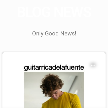
BLOG NEWS
Only Good News!
insert_link