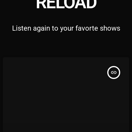
RELOAD
Listen again to your favorte shows
insert_link