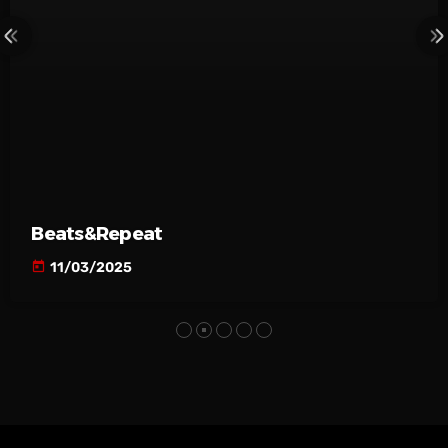
Beats&Repeat
today
11/03/2025